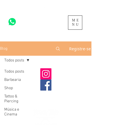
ME
acesse para mais >
NU
Registre-se
Blog
Todos posts
Todos posts
Barbearia
Shop
Tattoo &
Piercing
Música e
Cinema