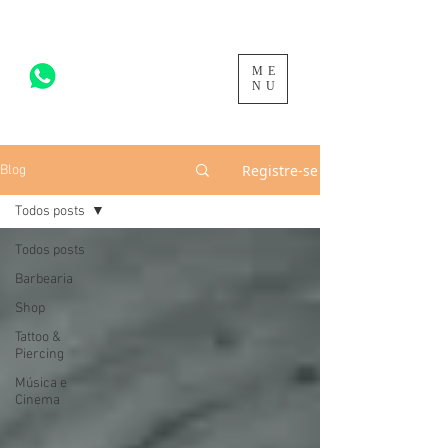
ME
acesse para mais >
NU
Registre-se
Blog
Todos posts
Todos posts
Barbearia
Shop
Tattoo &
Piercing
Música e
Cinema