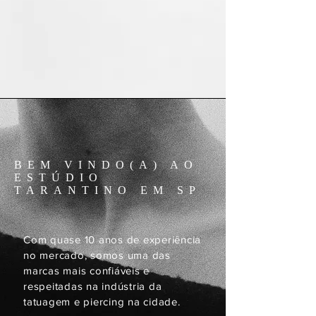
BEM VINDO(A) AO
ESTÚDIO
TARANTINO EM SP
Com quase 10 anos de experiência
no mercado, somos uma das
marcas mais confiáveis e
respeitadas na indústria da
tatuagem e piercing na cidade.