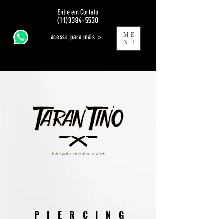
ME
acesse para mais >
NU
PIERCING