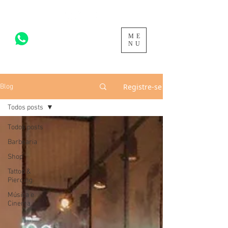
ME
acesse para mais >
NU
Registre-se
Blog
Todos posts
Todos posts
Barbearia
Shop
Tattoo &
Piercing
Música e
Cinema