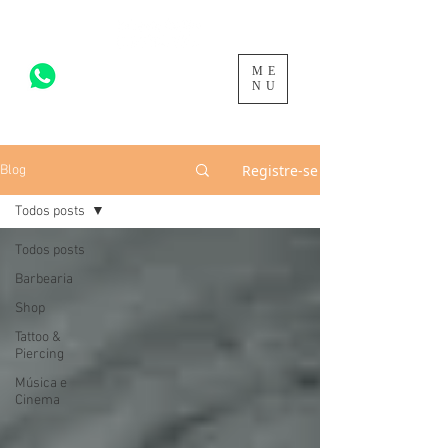
ME
acesse para mais >
NU
Registre-se
Blog
Todos posts
Todos posts
Barbearia
Shop
Tattoo &
Piercing
Música e
Cinema