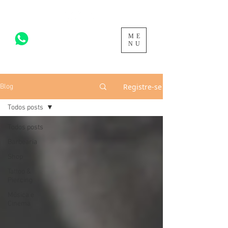
ME
acesse para mais >
NU
Registre-se
Blog
Todos posts
Todos posts
Barbearia
Shop
Tattoo &
Piercing
Música e
Cinema