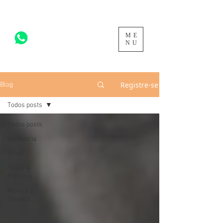
ME
acesse para mais >
NU
Registre-se
Blog
Todos posts
Todos posts
Barbearia
Shop
Tattoo &
Piercing
Música e
Cinema