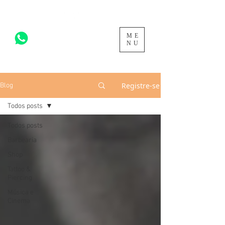
ME
acesse para mais >
NU
Registre-se
Blog
Todos posts
Todos posts
Barbearia
Shop
Tattoo &
Piercing
Música e
Cinema