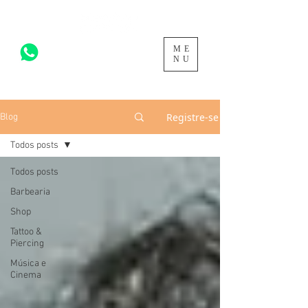
ME
acesse para mais >
NU
Registre-se
Blog
Todos posts
Todos posts
Barbearia
Shop
Tattoo &
Piercing
Música e
Cinema