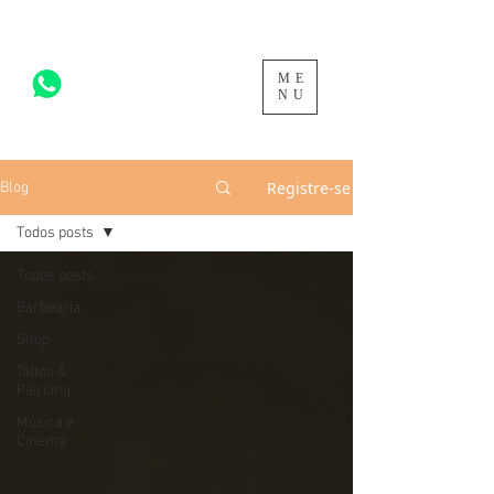
ME
acesse para mais >
NU
Registre-se
Blog
Todos posts
Todos posts
Barbearia
Shop
Tattoo &
Piercing
Música e
Cinema