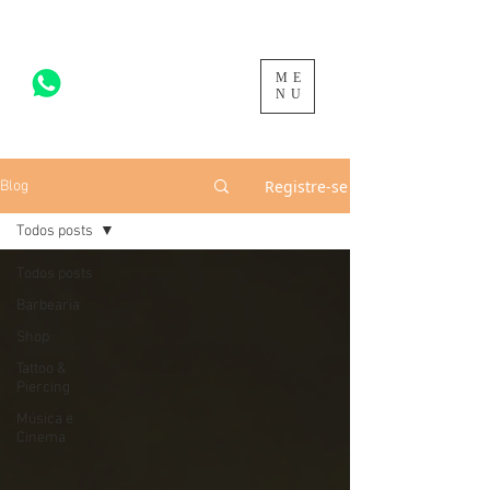
ME
acesse para mais >
NU
Registre-se
Blog
Todos posts
Todos posts
Barbearia
Shop
Tattoo &
Piercing
Música e
Cinema