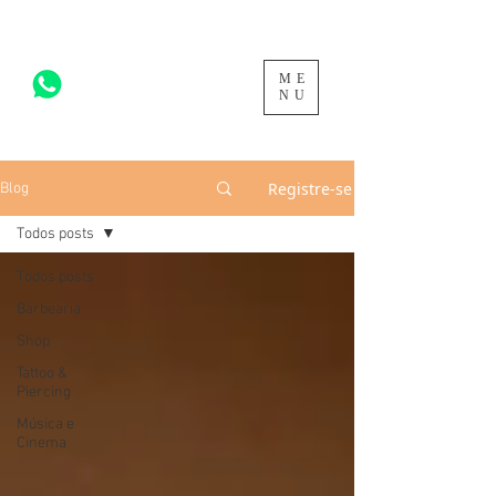
ME
acesse para mais >
NU
Registre-se
Blog
Todos posts
Todos posts
Barbearia
Shop
Tattoo &
Piercing
Música e
Cinema