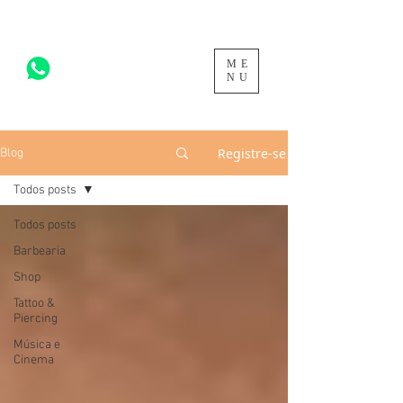
ME
acesse para mais >
NU
Registre-se
Blog
Todos posts
Todos posts
Barbearia
Shop
Tattoo &
Piercing
Música e
Cinema