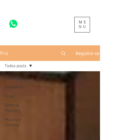
ME
acesse para mais >
NU
Registre-se
Blog
Todos posts
Todos posts
Barbearia
Shop
Tattoo &
Piercing
Música e
Cinema