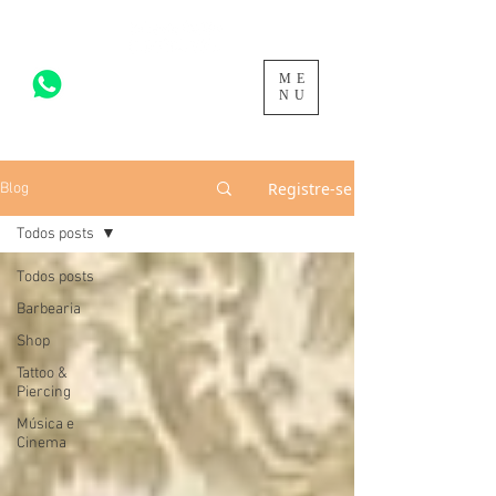
ME
acesse para mais >
NU
Registre-se
Blog
Todos posts
Todos posts
Barbearia
Shop
Tattoo &
Piercing
Música e
Cinema