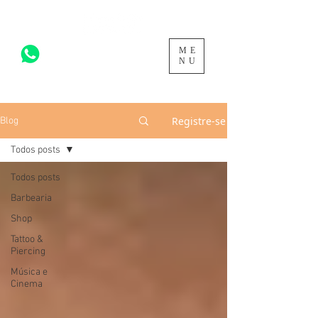
ME
acesse para mais >
NU
Registre-se
Blog
Todos posts
Todos posts
Barbearia
Shop
Tattoo &
Piercing
Música e
Cinema