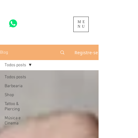
ME
acesse para mais >
NU
Registre-se
Blog
Todos posts
Todos posts
Barbearia
Shop
Tattoo &
Piercing
Música e
Cinema