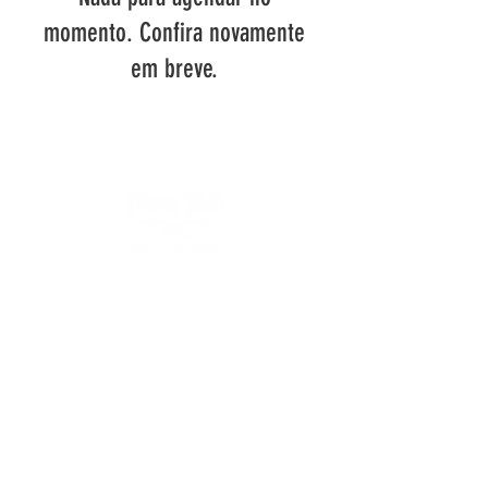
momento. Confira novamente
em breve.
Podemos te Ajudar?
Contato
Sobre sua compra na nossa loja online
Tarantino Barbearia e Estúdio de Tatuagem Ltda -