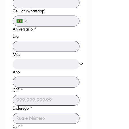
Celular (whatsapp)
Aniversário
*
Dia
Mês
Ano
CPF
*
Endereço
*
CEP
*