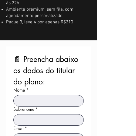
às 22h
Ambiente premium, sem fila, com
agendamento personalizado
​Pague 3, leve 4 por apenas R$210
📄 Preencha abaixo 
os dados do titular 
do plano:
Nome
*
Sobrenome
*
Email
*