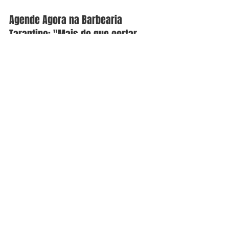
Agende Agora na Barbearia 
Tarantino: "Mais do que cortar 
cabelo"
Faça parte dessa história! Agende seu 
horário e viva a experiência na Barbearia 
Tarantino na Chácara Santo Antônio
. 
Agende seu horário ligando para 
(11) 
3384-5530
 (whatsapp e fixo) ou online 
na nossa 
HOME
Em cada corte, em cada tatuagem, em 
cada gole de chopp, estamos aqui para 
criar uma história única, porque para 
nós, na Tarantino, é "mais do que cortar 
cabelo".