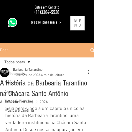
ME
acesse para mais >
NU
Post
Todos posts
Barbearia Tarantino
Todos posts
18 de nov. de 2023
4 min de leitura
A História da Barbearia Tarantino
Barbearia
na Chácara Santo Antônio
Shop
Tattoo & Piercing
Atualizado:
1 de fev. de 2024
Seja bem-vindo a um capítulo único na 
Música e Cinema
história da Barbearia Tarantino, uma 
verdadeira instituição na Chácara Santo 
Antônio. Desde nossa inauguração em 