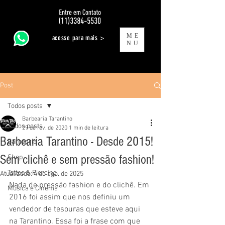
ME
acesse para mais >
NU
Post
Todos posts
Barbearia Tarantino
Todos posts
29 de fev. de 2020
1 min de leitura
Barbearia Tarantino - Desde 2015!
Barbearia
Sem clichê e sem pressão fashion!
Shop
Tattoo & Piercing
Atualizado:
4 de ago. de 2025
Nada de pressão fashion e do clichê. Em 
Música e Cinema
2016 foi assim que nos definiu um 
vendedor de tesouras que esteve aqui 
na Tarantino. Essa foi a frase com que 