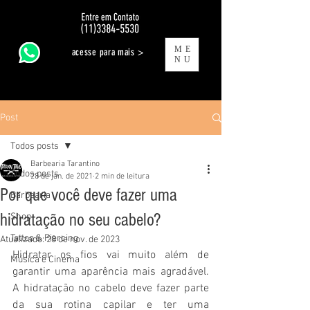
ME
acesse para mais >
NU
Post
Todos posts
Barbearia Tarantino
Todos posts
28 de jan. de 2021
2 min de leitura
Por que você deve fazer uma
Barbearia
hidratação no seu cabelo?
Shop
Tattoo & Piercing
Atualizado:
28 de nov. de 2023
Hidratar os fios vai muito além de 
Música e Cinema
garantir uma aparência mais agradável. 
A hidratação no cabelo deve fazer parte 
da sua rotina capilar e ter uma 