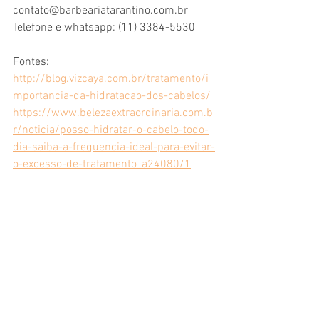
contato@barbeariatarantino.com.br
Telefone e whatsapp: (11) 3384-5530
Fontes: 
http://blog.vizcaya.com.br/tratamento/i
mportancia-da-hidratacao-dos-cabelos/
https://www.belezaextraordinaria.com.b
r/noticia/posso-hidratar-o-cabelo-todo-
dia-saiba-a-frequencia-ideal-para-evitar-
o-excesso-de-tratamento_a24080/1
https://santanacosmeticosoficial.com.br
/blog/2018/08/02/por-que-devo-
hidratar-meus-cabelos/
cabelos ressecados
hidratação capilar
barbearia em são paulo
barber shop tattoo
hidratacao no cabelo
Barbearia