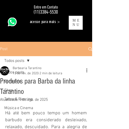
ME
acesse para mais >
NU
Post
Todos posts
Barbearia Tarantino
Todos posts
13 de fev. de 2020
2 min de leitura
Produtos para Barba da linha
Barbearia
Tarantino
Shop
Tattoo & Piercing
Atualizado:
4 de ago. de 2025
Música e Cinema
Há até bem pouco tempo um homem 
barbudo era considerado desleixado, 
relaxado, descuidado. Para a alegria de 