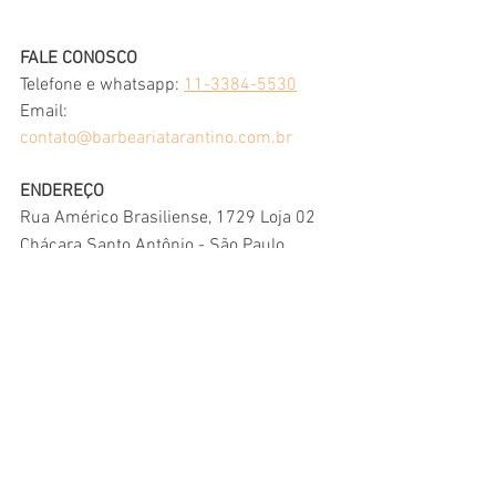
FALE CONOSCO
Telefone e whatsapp: 
11-3384-5530
Email:  
contato@barbeariatarantino.com.br
ENDEREÇO
Rua Américo Brasiliense, 1729 Loja 02
Chácara Santo Antônio - São Paulo
A 3 minutos da estação Borba Gato do 
metrô
produtos para barba tarantino
barba-masculina-balm-para-barba-kit-barba-produto-para-crescer-barba-produto-para-barba-crescer-prod
Shop