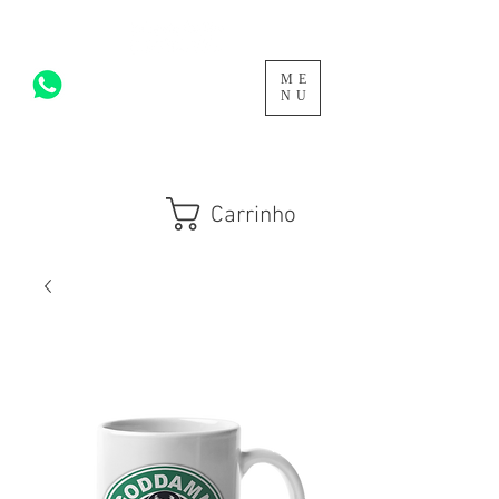
ME
acesse para mais >
NU
Carrinho