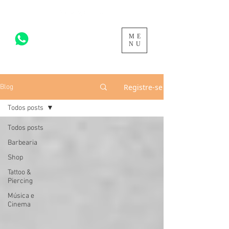
ME
acesse para mais >
NU
Registre-se
Blog
Todos posts
Todos posts
Barbearia
Shop
Tattoo &
Piercing
Música e
Cinema