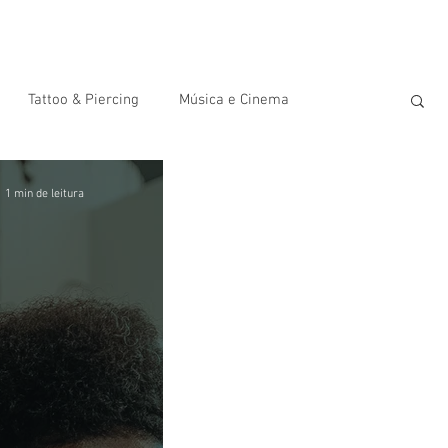
Somos
Serviços
Tattoo & Piercing
Loja Online
Gift Card
Tattoo & Piercing
Música e Cinema
1 min de leitura