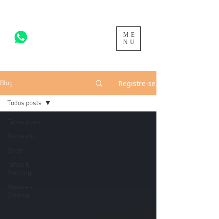
ME
acesse para mais >
NU
Registre-se
Blog
Todos posts
Todos posts
Barbearia
Shop
Tattoo &
Piercing
Música e
Cinema