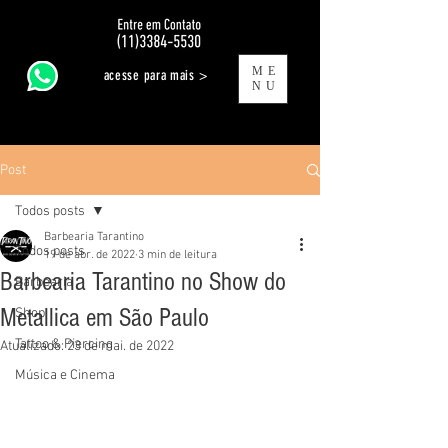
ME
acesse para mais >
NU
Post
Todos posts
Barbearia Tarantino
Todos posts
19 de abr. de 2022
3 min de leitura
Barbearia Tarantino no Show do
Barbearia
Metallica em São Paulo
Shop
Tattoo & Piercing
Atualizado:
23 de mai. de 2022
Música e Cinema