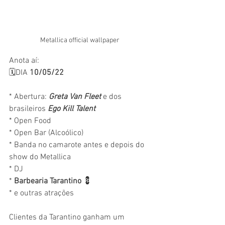
Metallica official wallpaper 
Anota aí:
🗓DIA 
10/05/22
*️ Abertura: 
Greta Van Fleet 
e dos 
brasileiros 
Ego Kill Talent
*️ Open Food
*️ Open Bar (Alcoólico)
*️ Banda no camarote antes e depois do 
show do Metallica
*️ DJ
*️ 
Barbearia Tarantino
 💈
*️ e outras atrações
Clientes da Tarantino ganham um 