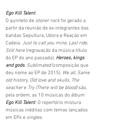
Ego Kill Talent
.
O quinteto de 
stoner rock
 foi gerado a 
partir da reunião de ex-integrantes das 
bandas Sepultura, Udora e Reação em 
Cadeia. 
Just to call you mine
, 
Last ride
, 
Still here
 (regravação da música-título 
do EP do ano passado), 
Heroes, kings 
and gods
, 
Sublimated
 (composição que 
deu nome ao EP de 2015), 
We all
, 
Same 
old history
, 
Old love and skulls
, 
The 
seacher
 e 
Try (There will be blood)
 são, 
pela ordem, as 10 músicas do álbum 
Ego Kill Talent
. O repertório mistura 
músicas inéditas com temas lançados 
em EPs e 
singles
.