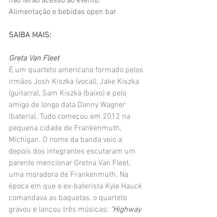
não terão acesso ao evento.*
Alimentação e bebidas open bar
SAIBA MAIS:
Greta Van Fleet
É um quarteto americano formado pelos 
irmãos Josh Kiszka (vocal), Jake Kiszka 
(guitarra), Sam Kiszka (baixo) e pelo 
amigo de longa data Danny Wagner 
(bateria). Tudo começou em 2012 na 
pequena cidade de Frankenmuth, 
Michigan. O nome da banda veio a 
depois dos integrantes escutaram um 
parente mencionar Gretna Van Fleet, 
uma moradora de Frankenmuth. Na 
época em que o ex-baterista Kyle Hauck 
comandava as baquetas, o quarteto 
gravou e lançou três músicas: 
"Highway 