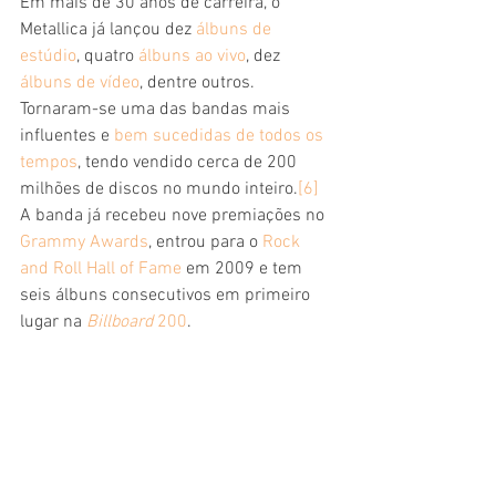
Em mais de 30 anos de carreira, o 
Metallica já lançou dez 
álbuns de 
estúdio
, quatro 
álbuns ao vivo
, dez 
álbuns de vídeo
, dentre outros. 
Tornaram-se uma das bandas mais 
influentes e 
bem sucedidas de todos os 
tempos
, tendo vendido cerca de 200 
milhões de discos no mundo inteiro.
[6]
A banda já recebeu nove premiações no 
Grammy Awards
, entrou para o 
Rock 
and Roll Hall of Fame
 em 2009 e tem 
seis álbuns consecutivos em primeiro 
lugar na 
Billboard
 200
.