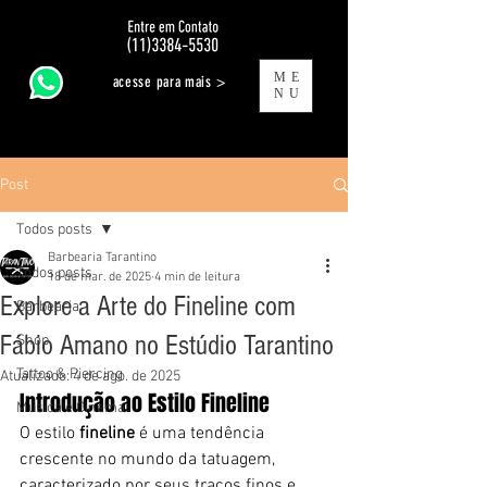
ME
acesse para mais >
NU
Post
Todos posts
Barbearia Tarantino
Todos posts
18 de mar. de 2025
4 min de leitura
Explore a Arte do Fineline com
Barbearia
Fábio Amano no Estúdio Tarantino
Shop
Tattoo & Piercing
Atualizado:
4 de ago. de 2025
Introdução ao Estilo Fineline
Música e Cinema
O estilo 
fineline
 é uma tendência 
crescente no mundo da tatuagem, 
caracterizado por seus traços finos e 