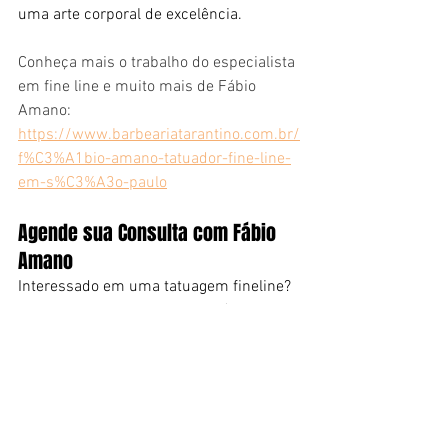
uma arte corporal de excelência.
Conheça mais o trabalho do especialista 
em fine line e muito mais de Fábio 
Amano:
https://www.barbeariatarantino.com.br/
f%C3%A1bio-amano-tatuador-fine-line-
em-s%C3%A3o-paulo
Agende sua Consulta com Fábio 
Amano
Interessado em uma tatuagem fineline? 
Agendar uma consulta com Fábio 
Amano é o primeiro passo para 
transformar suas ideias em realidade. O 
Estúdio Tarantino oferece opções de 
agendamento flexíveis, permitindo que 
os clientes escolham um horário 